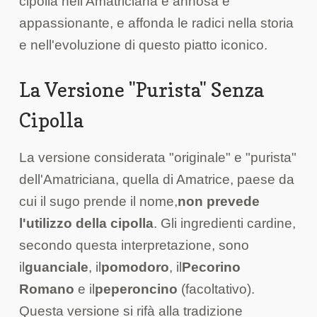
cipolla nell'Amatriciana è annosa e
appassionante, e affonda le radici nella storia
e nell'evoluzione di questo piatto iconico.
La Versione "Purista" Senza
Cipolla
La versione considerata "originale" e "purista"
dell'Amatriciana, quella di Amatrice, paese da
cui il sugo prende il nome,
non prevede
l'utilizzo della cipolla
. Gli ingredienti cardine,
secondo questa interpretazione, sono
il
guanciale
, il
pomodoro
, il
Pecorino
Romano
e il
peperoncino
(facoltativo).
Questa versione si rifà alla tradizione