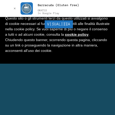
Barracuda (Gluten Free)
Informativa
x
✕
GRATIS
In Google Play
Questo sito o gli strumenti terzi da questo utilizzati si avvalgono
di cookie necessari al funzionamento ed utili alle finalità illustrate
BARRACUDA
VISUALIZZA
Menu
nella cookie policy. Se vuoi saperne di più o negare il consenso
a tutti o ad alcuni cookie, consulta la
cookie policy
.
Home
Chiudendo questo banner, scorrendo questa pagina, cliccando
su un link o proseguendo la navigazione in altra maniera,
Negozio
acconsenti all’uso dei cookie.
Carrello
Prenota Una Camera a Matera
Eventi Barracuda
Consigli
Blog