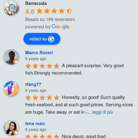
Barracuda
4.6
Basato su 189 recensioni
votaci su
Marco Roveri
6 years ago
A pleasant surprise. Very good 
fish.Strongly recommended.
rfang77
6 years ago
Honestly, so good! Such quality 
fresh seafood, and at such good prices. Serving sizes 
are huge. Take away or eat in -
...
leggi di più
lena rusu
6 years ago
Nice decor, good food