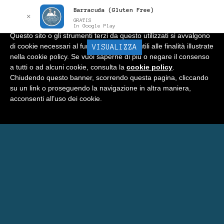
Barracuda (Gluten Free)
Informativa
x
✕
GRATIS
In Google Play
Questo sito o gli strumenti terzi da questo utilizzati si avvalgono
di cookie necessari al funzionamento ed utili alle finalità illustrate
BARRACUDA
VISUALIZZA
Menu
nella cookie policy. Se vuoi saperne di più o negare il consenso
a tutti o ad alcuni cookie, consulta la
cookie policy
.
Home
Chiudendo questo banner, scorrendo questa pagina, cliccando
su un link o proseguendo la navigazione in altra maniera,
Negozio
acconsenti all’uso dei cookie.
Carrello
Prenota Una Camera a Matera
Eventi Barracuda
Consigli
Blog