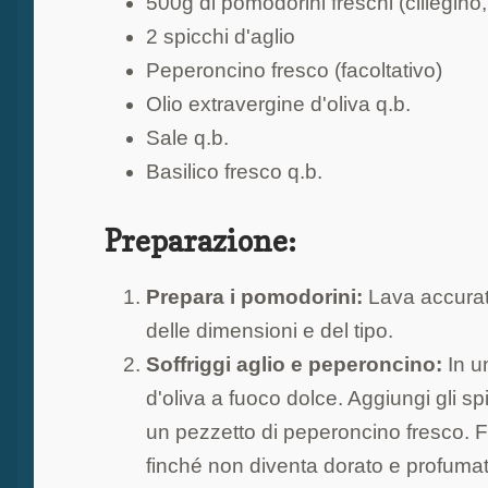
500g di pomodorini freschi (ciliegino,
2 spicchi d'aglio
Peperoncino fresco (facoltativo)
Olio extravergine d'oliva q.b.
Sale q.b.
Basilico fresco q.b.
Preparazione:
Prepara i pomodorini:
Lava accurata
delle dimensioni e del tipo.
Soffriggi aglio e peperoncino:
In u
d'oliva a fuoco dolce. Aggiungi gli spic
un pezzetto di peperoncino fresco. Fa
finché non diventa dorato e profuma