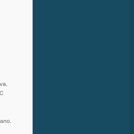
iva,
°C
mano.