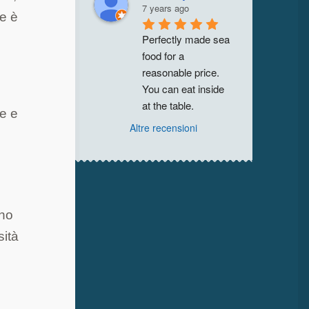
7 years ago
e è
Perfectly made sea 
food for a 
reasonable price. 
You can eat inside 
at the table.
te e
Altre recensioni
ono
sità