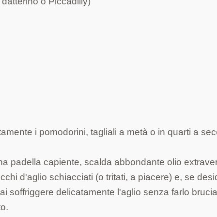
 datterino o Piccadilly)
mente i pomodorini, tagliali a metà o in quarti a se
na padella capiente, scalda abbondante olio extrave
chi d'aglio schiacciati (o tritati, a piacere) e, se desi
i soffriggere delicatamente l'aglio senza farlo brucia
to.