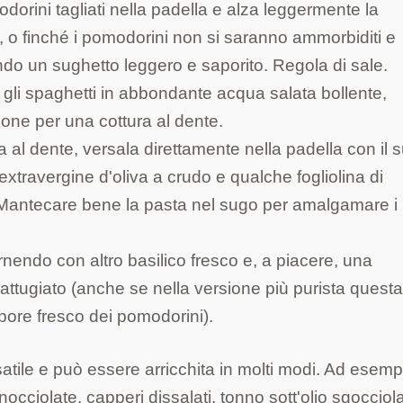
dorini tagliati nella padella e alza leggermente la
, o finché i pomodorini non si saranno ammorbiditi e
ando un sughetto leggero e saporito. Regola di sale.
 gli spaghetti in abbondante acqua salata bollente,
ione per una cottura al dente.
a al dente, versala direttamente nella padella con il 
 extravergine d'oliva a crudo e qualche fogliolina di
 Mantecare bene la pasta nel sugo per amalgamare i
endo con altro basilico fresco e, a piacere, una
attugiato (anche se nella versione più purista quest
pore fresco dei pomodorini).
ile e può essere arricchita in molti modi. Ad esempi
ciolate, capperi dissalati, tonno sott'olio sgocciola