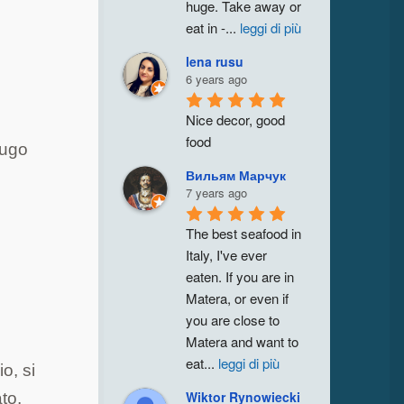
huge. Take away or 
eat in -
...
leggi di più
lena rusu
6 years ago
Nice decor, good 
food
sugo
Вильям Марчук
7 years ago
The best seafood in 
Italy, I've ever 
eaten. If you are in 
a
Matera, or even if 
you are close to 
Matera and want to 
eat
...
leggi di più
o, si
Wiktor Rynowiecki
to,