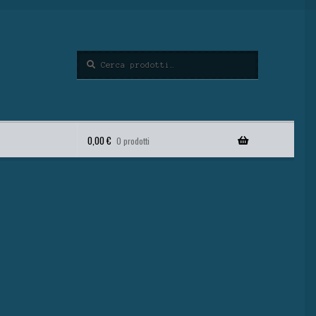
Cerca
0,00
€
0 prodotti