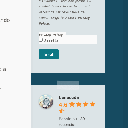
Manteniamo i tuoi dati privati e li
condividiamo solo con terze parti
necessarie per l'erogazione dei
servizi.
Leggi la nostra Privacy
ando i
Policy.
Privacy Policy
*
Accetta
o a
.
Barracuda
4.6
Basato su 189
recensioni