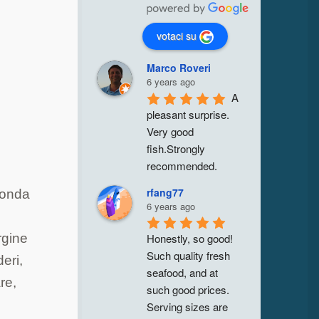
votaci su
Marco Roveri
6 years ago
A 
pleasant surprise. 
Very good 
fish.Strongly 
recommended.
rfang77
conda
6 years ago
Honestly, so good! 
rgine
Such quality fresh 
deri,
seafood, and at 
re,
such good prices. 
Serving sizes are 