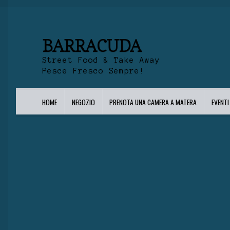
BARRACUDA
Street Food & Take Away
Pesce Fresco Sempre!
HOME
NEGOZIO
PRENOTA UNA CAMERA A MATERA
EVENT