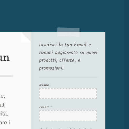
Inserisci la tua Email e
rimani aggiornato su nuovi
 un
prodotti, offerte, e
promozioni!
Nome
he,
ati
Email
*
ità,
are i