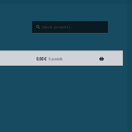
Cerca
0,00
€
0 prodotti