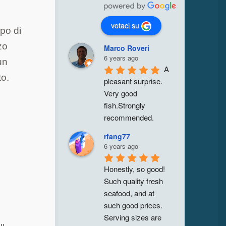
votaci su
po di
zo
Marco Roveri
6 years ago
un
A 
to.
pleasant surprise. 
Very good 
fish.Strongly 
recommended.
rfang77
6 years ago
Honestly, so good! 
Such quality fresh 
seafood, and at 
such good prices. 
Serving sizes are 