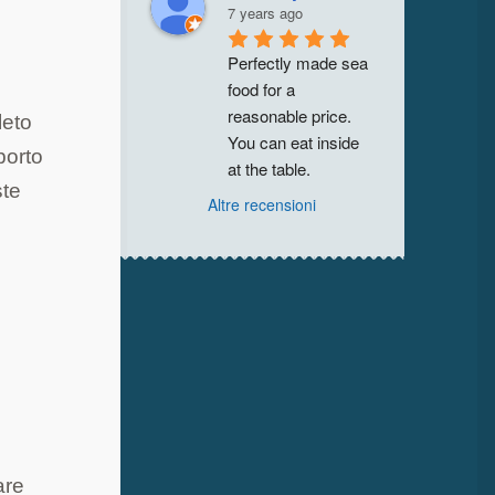
7 years ago
Perfectly made sea 
food for a 
reasonable price. 
leto
You can eat inside 
porto
at the table.
ste
Altre recensioni
are