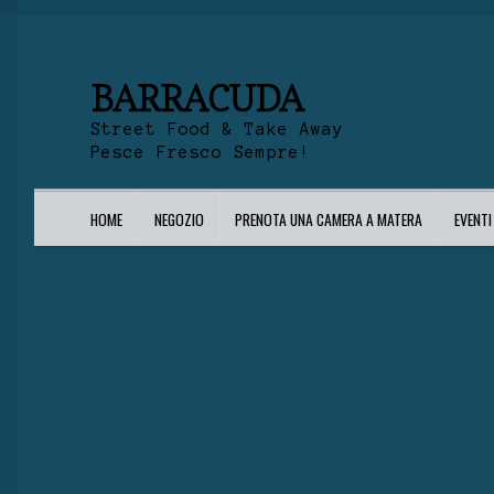
BARRACUDA
Street Food & Take Away
Pesce Fresco Sempre!
HOME
NEGOZIO
PRENOTA UNA CAMERA A MATERA
EVENT