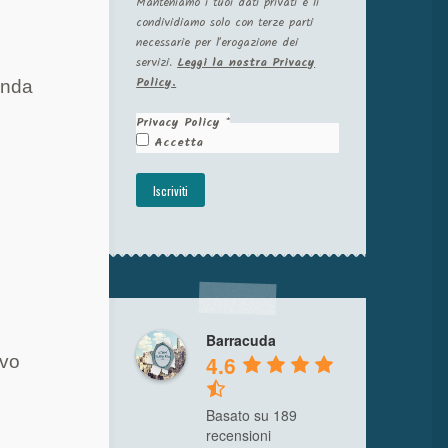
Manteniamo i tuoi dati privati e li
condividiamo solo con terze parti
necessarie per l'erogazione dei
servizi.
Leggi la nostra Privacy
Policy.
onda
Privacy Policy
*
Accetta
i
Barracuda
4.6
ivo
Basato su 189
recensioni