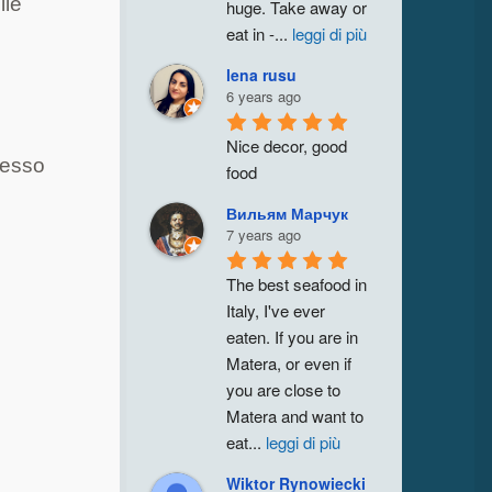
lle
huge. Take away or 
eat in -
...
leggi di più
lena rusu
6 years ago
Nice decor, good 
cesso
food
Вильям Марчук
7 years ago
The best seafood in 
Italy, I've ever 
eaten. If you are in 
Matera, or even if 
you are close to 
Matera and want to 
eat
...
leggi di più
o
Wiktor Rynowiecki