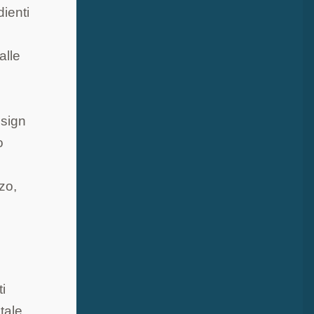
dienti
alle
esign
o
zzo,
i
tale