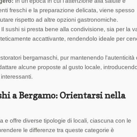
gero:
In un'epoca in cui l'attenzione alla salute è
ienti freschi e la preparazione delicata, viene spesso
utare rispetto ad altre opzioni gastronomiche.
Il sushi si presta bene alla condivisione, sia per la v
esteticamente accattivante, rendendolo ideale per cen
ristoratori bergamaschi, pur mantenendo l'autenticità 
ttare alcune proposte al gusto locale, introducend
 interessanti.
shi a Bergamo: Orientarsi nella
e offre diverse tipologie di locali, ciascuna con le
prendere le differenze tra queste categorie è