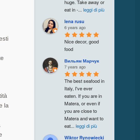
huge. Take away or 
eat in -
...
leggi di più
lena rusu
6 years ago
esti
Nice decor, good 
food
te
Вильям Марчук
7 years ago
The best seafood in 
Italy, I've ever 
ità
eaten. If you are in 
Matera, or even if 
e la
you are close to 
Matera and want to 
a
eat
...
leggi di più
e
Wiktor Rynowiecki