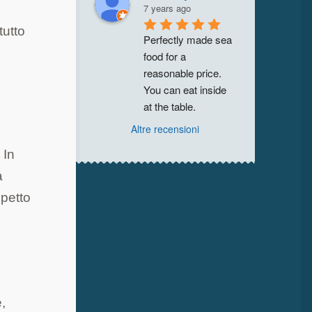
7 years ago
tutto
Perfectly made sea 
food for a 
reasonable price. 
You can eat inside 
at the table.
Altre recensioni
 In
a
spetto
e,