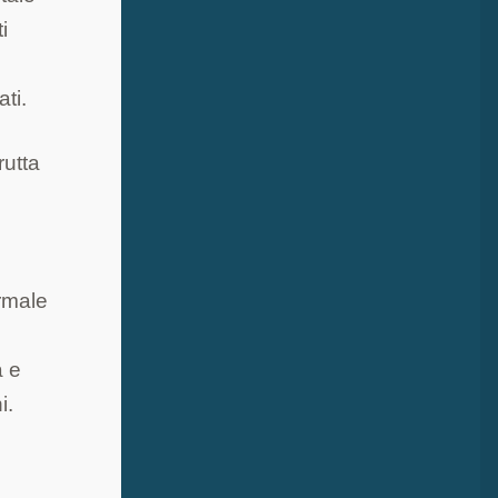
i
ti.
rutta
ormale
a e
i.