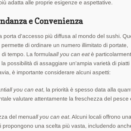
iù adatta alle proprie esigenze e aspettative.
ondanza e Convenienza
 porta d'accesso più diffusa al mondo del sushi. Qu
permette di ordinare un numero illimitato di portate,
 di tempo. La formula
all you can eat
è particolarmen
 possibilità di assaggiare un'ampia varietà di piatti
avia, è importante considerare alcuni aspetti:
nti
all you can eat
, la priorità è spesso data alla quant
entale valutare attentamente la freschezza del pesce 
ezza del menu
all you can eat
. Alcuni locali offrono un
altri propongono una scelta più vasta, includendo anch