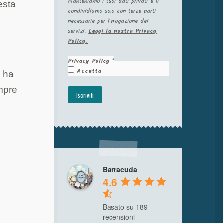
Manteniamo i tuoi dati privati e li
esta
condividiamo solo con terze parti
necessarie per l'erogazione dei
servizi.
Leggi la nostra Privacy
Policy.
Privacy Policy
*
Accetta
à ha
empre
Barracuda
4.6
a
Basato su 189
recensioni