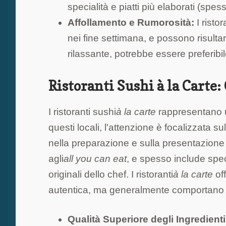
specialità e piatti più elaborati (sp
Affollamento e Rumorosità:
I ristor
nei fine settimana, e possono risulta
rilassante, potrebbe essere preferibile
Ristoranti Sushi à la Carte:
I ristoranti sushi
à la carte
rappresentano un 
questi locali, l'attenzione è focalizzata s
nella preparazione e sulla presentazione e
agli
all you can eat
, e spesso include speci
originali dello chef. I ristoranti
à la carte
of
autentica, ma generalmente comportano u
Qualità Superiore degli Ingredienti