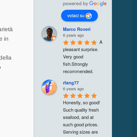
votaci su
Marco Roveri
arietà
6 years ago
e in
A 
pleasant surprise. 
Very good 
della
fish.Strongly 
o
recommended.
rfang77
6 years ago
Honestly, so good! 
Such quality fresh 
seafood, and at 
such good prices. 
Serving sizes are 