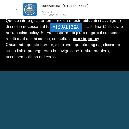
Barracuda (Gluten Free)
Informativa
x
✕
GRATIS
In Google Play
Questo sito o gli strumenti terzi da questo utilizzati si avvalgono
di cookie necessari al funzionamento ed utili alle finalità illustrate
BARRACUDA
VISUALIZZA
Menu
nella cookie policy. Se vuoi saperne di più o negare il consenso
a tutti o ad alcuni cookie, consulta la
cookie policy
.
Home
Chiudendo questo banner, scorrendo questa pagina, cliccando
su un link o proseguendo la navigazione in altra maniera,
Negozio
acconsenti all’uso dei cookie.
Carrello
Prenota Una Camera a Matera
Eventi Barracuda
Consigli
Blog