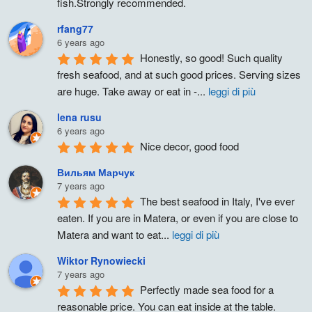
fish.Strongly recommended.
rfang77
6 years ago
Honestly, so good! Such quality 
fresh seafood, and at such good prices. Serving sizes 
are huge. Take away or eat in -
...
leggi di più
lena rusu
6 years ago
Nice decor, good food
Вильям Марчук
7 years ago
The best seafood in Italy, I've ever 
eaten. If you are in Matera, or even if you are close to 
Matera and want to eat
...
leggi di più
Wiktor Rynowiecki
7 years ago
Perfectly made sea food for a 
reasonable price. You can eat inside at the table.