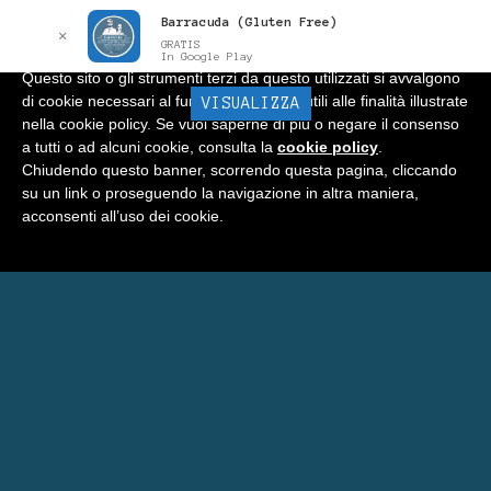
Barracuda (Gluten Free)
Informativa
x
✕
GRATIS
In Google Play
Questo sito o gli strumenti terzi da questo utilizzati si avvalgono
di cookie necessari al funzionamento ed utili alle finalità illustrate
BARRACUDA
VISUALIZZA
Menu
nella cookie policy. Se vuoi saperne di più o negare il consenso
a tutti o ad alcuni cookie, consulta la
cookie policy
.
Home
Chiudendo questo banner, scorrendo questa pagina, cliccando
su un link o proseguendo la navigazione in altra maniera,
Negozio
acconsenti all’uso dei cookie.
Carrello
Prenota Una Camera a Matera
Eventi Barracuda
Consigli
Blog