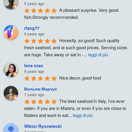
6 years ago
A pleasant surprise. Very good 
fish.Strongly recommended.
rfang77
6 years ago
Honestly, so good! Such quality 
fresh seafood, and at such good prices. Serving sizes 
are huge. Take away or eat in -
...
leggi di più
lena rusu
6 years ago
Nice decor, good food
Вильям Марчук
7 years ago
The best seafood in Italy, I've ever 
eaten. If you are in Matera, or even if you are close to 
Matera and want to eat
...
leggi di più
Wiktor Rynowiecki
7 years ago