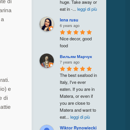
te di
huge. Take away or 
eat in -
...
leggi di più
farina
 a
lena rusu
6 years ago
Nice decor, good 
food
Вильям Марчук
7 years ago
The best seafood in 
ati.
Italy, I've ever 
eaten. If you are in 
io) e
Matera, or even if 
e di
you are close to 
attie
Matera and want to 
eat
...
leggi di più
Wiktor Rynowiecki