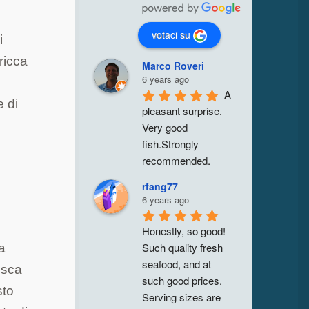
votaci su
i
(ricca
Marco Roveri
6 years ago
A 
e di
pleasant surprise. 
e
Very good 
fish.Strongly 
recommended.
rfang77
6 years ago
Honestly, so good! 
Such quality fresh 
za
seafood, and at 
rusca
such good prices. 
sto
Serving sizes are 