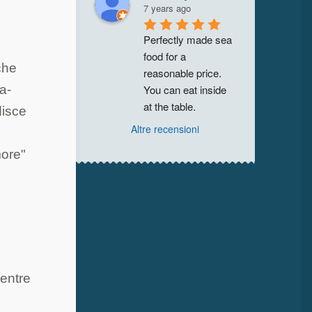
7 years ago
Perfectly made sea 
food for a 
 che
reasonable price. 
You can eat inside 
ta-
at the table.
disce
Altre recensioni
more"
l
mentre