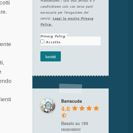
Manteniamo i tuoi dati privati e li
cotti
condividiamo solo con terze parti
re.
necessarie per l'erogazione dei
servizi.
Leggi la nostra Privacy
Policy.
Privacy Policy
*
Accetta
mente
i,
è
vendo
ienti
Barracuda
4.6
Basato su 189
recensioni