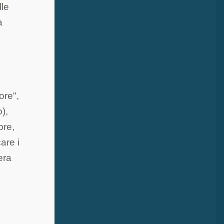
lle
a
ore",
o),
bre,
are i
era