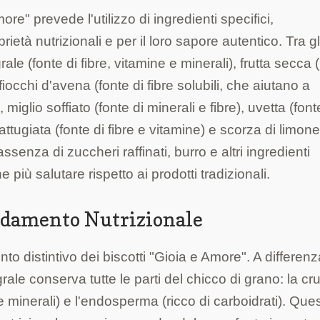
ore" prevede l'utilizzo di ingredienti specifici,
ietà nutrizionali e per il loro sapore autentico. Tra gl
rale (fonte di fibre, vitamine e minerali), frutta secca 
fiocchi d'avena (fonte di fibre solubili, che aiutano a
 miglio soffiato (fonte di minerali e fibre), uvetta (font
attugiata (fonte di fibre e vitamine) e scorza di limon
ssenza di zuccheri raffinati, burro e altri ingredienti
 più salutare rispetto ai prodotti tradizionali.
ndamento Nutrizionale
ento distintivo dei biscotti "Gioia e Amore". A differen
egrale conserva tutte le parti del chicco di grano: la c
e e minerali) e l'endosperma (ricco di carboidrati). Que