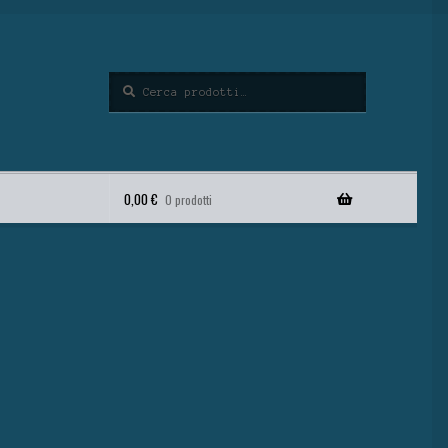
Cerca
0,00
€
0 prodotti