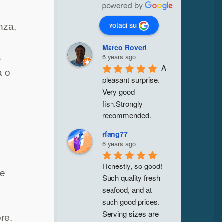
votaci su
enza,
Marco Roveri
6 years ago
a
A 
a o
pleasant surprise. 
Very good 
fish.Strongly 
recommended.
rfang77
6 years ago
Honestly, so good! 
re
Such quality fresh 
seafood, and at 
such good prices. 
Serving sizes are 
ore.