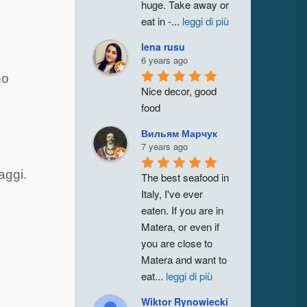
huge. Take away or 
eat in -
...
leggi di più
lena rusu
6 years ago
no
Nice decor, good 
food
Вильям Марчук
7 years ago
aggi.
The best seafood in 
Italy, I've ever 
eaten. If you are in 
Matera, or even if 
you are close to 
Matera and want to 
eat
...
leggi di più
Wiktor Rynowiecki