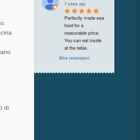
7 years ago
Perfectly made sea 
mo.
food for a 
reasonable price. 
ucina
You can eat inside 
at the table.
ntano
Altre recensioni
o di