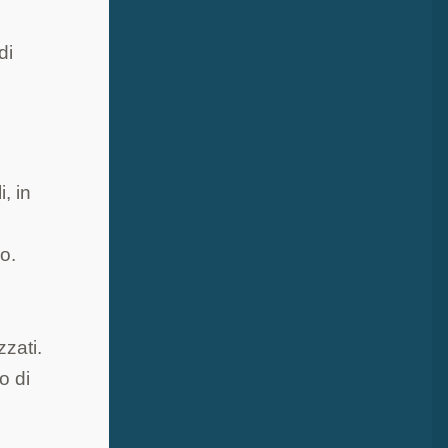
di
, in
lo.
zzati.
o di