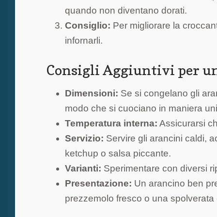
quando non diventano dorati.
Consiglio:
Per migliorare la croccant
infornarli.
Consigli Aggiuntivi per un
Dimensioni:
Se si congelano gli aranc
modo che si cuociano in maniera un
Temperatura interna:
Assicurarsi che
Servizio:
Servire gli arancini caldi
ketchup o salsa piccante.
Varianti:
Sperimentare con diversi rip
Presentazione:
Un arancino ben pres
prezzemolo fresco o una spolverata d