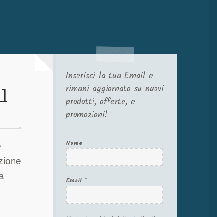
Inserisci la tua Email e
rimani aggiornato su nuovi
al
prodotti, offerte, e
promozioni!
Nome
e
uzione
ta
Email
*