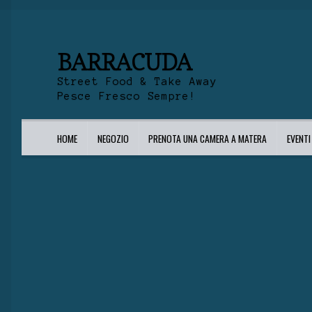
BARRACUDA
Street Food & Take Away
Pesce Fresco Sempre!
HOME
NEGOZIO
PRENOTA UNA CAMERA A MATERA
EVENT