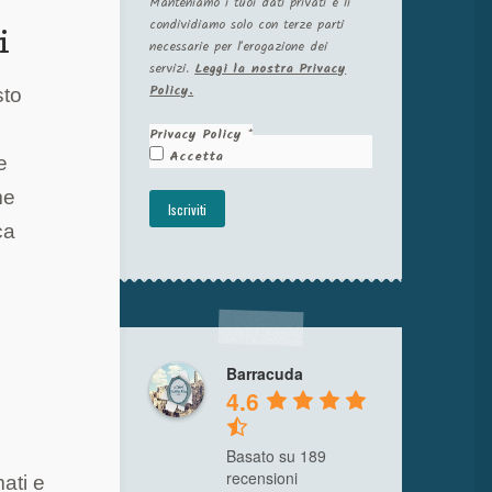
Manteniamo i tuoi dati privati e li
condividiamo solo con terze parti
i
necessarie per l'erogazione dei
servizi.
Leggi la nostra Privacy
Policy.
sto
Privacy Policy
*
Accetta
e
me
ca
Barracuda
4.6
Basato su 189
recensioni
mati e