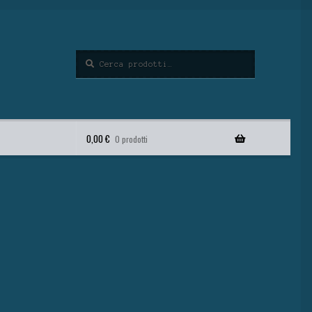
Cerca
0,00
€
0 prodotti