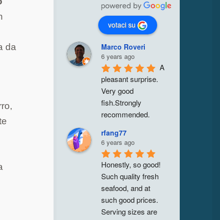
o
n
votaci su
Marco Roveri
a da
6 years ago
A 
pleasant surprise. 
Very good 
fish.Strongly 
ro,
recommended.
te
rfang77
6 years ago
Honestly, so good! 
a
Such quality fresh 
seafood, and at 
such good prices. 
Serving sizes are 