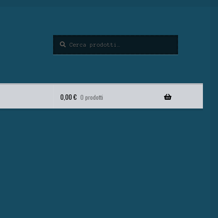
Cerca
0,00
€
0 prodotti