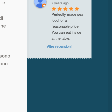
 le
7 years ago
Perfectly made sea 
di
food for a 
che
reasonable price. 
You can eat inside 
at the table.
Altre recensioni
 sono
sono