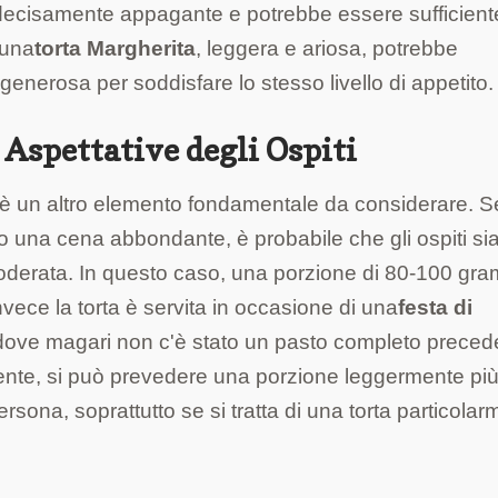
decisamente appagante e potrebbe essere sufficient
 una
torta Margherita
, leggera e ariosa, potrebbe
enerosa per soddisfare lo stesso livello di appetito.
e Aspettative degli Ospiti
rta è un altro elemento fondamentale da considerare. S
o una cena abbondante, è probabile che gli ospiti si
moderata. In questo caso, una porzione di 80-100 gr
vece la torta è servita in occasione di una
festa di
 dove magari non c'è stato un pasto completo preced
gente, si può prevedere una porzione leggermente pi
sona, soprattutto se si tratta di una torta particolar