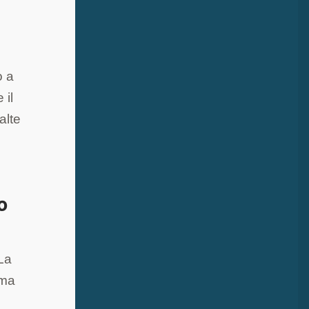
o a
 il
alte
o
 La
 ma