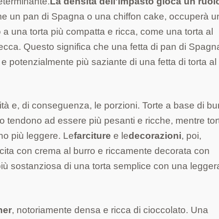
determinante.
La densità dell'impasto gioca un ruol
ome un pan di Spagna o una chiffon cake, occuperà u
 a una torta più compatta e ricca, come una torta al
 secca. Questo significa che una fetta di pan di Spagn
potenzialmente più saziante di una fetta di torta al
tà e, di conseguenza, le porzioni. Torte a base di bur
co tendono ad essere più pesanti e ricche, mentre tor
ano più leggere. Le
farciture
e le
decorazioni
, poi,
cita con crema al burro e riccamente decorata con
più sostanziosa di una torta semplice con una legger
her
, notoriamente densa e ricca di cioccolato. Una