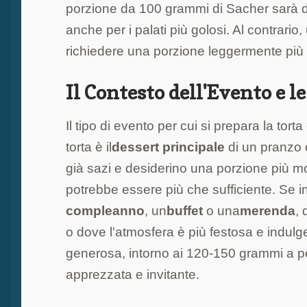
porzione da 100 grammi di Sacher sarà 
anche per i palati più golosi. Al contrario,
richiedere una porzione leggermente più g
Il Contesto dell'Evento e l
Il tipo di evento per cui si prepara la to
torta è il
dessert principale
di un pranzo 
già sazi e desiderino una porzione più 
potrebbe essere più che sufficiente. Se in
compleanno
, un
buffet
o una
merenda
,
o dove l'atmosfera è più festosa e indul
generosa, intorno ai 120-150 grammi a per
apprezzata e invitante.