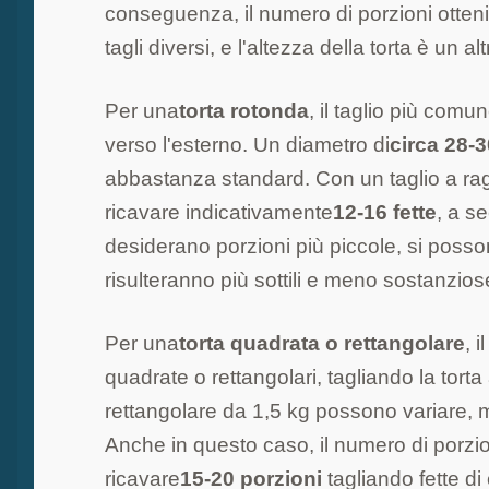
conseguenza, il numero di porzioni ottenib
tagli diversi, e l'altezza della torta è un a
Per una
torta rotonda
, il taglio più com
verso l'esterno. Un diametro di
circa 28-
abbastanza standard. Con un taglio a rag
ricavare indicativamente
12-16 fette
, a s
desiderano porzioni più piccole, si posso
risulteranno più sottili e meno sostanzios
Per una
torta quadrata o rettangolare
, 
quadrate o rettangolari, tagliando la torta
rettangolare da 1,5 kg possono variare, m
Anche in questo caso, il numero di porzi
ricavare
15-20 porzioni
tagliando fette d