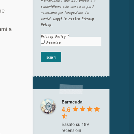
Manteniamo i tuoi dati privati e li
condividiamo solo con terze parti
ne
necessarie per l'erogazione dei
servizi.
Leggi la nostra Privacy
Policy.
mmi a
Privacy Policy
*
Accetta
Barracuda
4.6
Basato su 189
recensioni