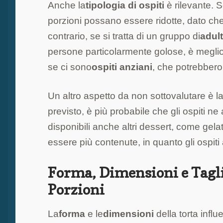
Anche la
tipologia di ospiti
è rilevante. Se
porzioni possano essere ridotte, dato ch
contrario, se si tratta di un gruppo di
adult
persone particolarmente golose, è meglio
se ci sono
ospiti anziani
, che potrebbero 
Un altro aspetto da non sottovalutare è l
previsto, è più probabile che gli ospiti 
disponibili anche altri dessert, come gelati
essere più contenute, in quanto gli ospiti 
Forma, Dimensioni e Taglio
Porzioni
La
forma
e le
dimensioni
della torta influ