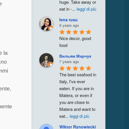
huge. Take away or 
e
eat in -
...
leggi di più
lena rusu
6 years ago
Nice decor, good 
food
e la
Вильям Марчук
7 years ago
ano
ammi
The best seafood in 
Italy, I've ever 
eaten. If you are in 
ente,
Matera, or even if 
ù
you are close to 
mente
Matera and want to 
eat
...
leggi di più
Wiktor Rynowiecki