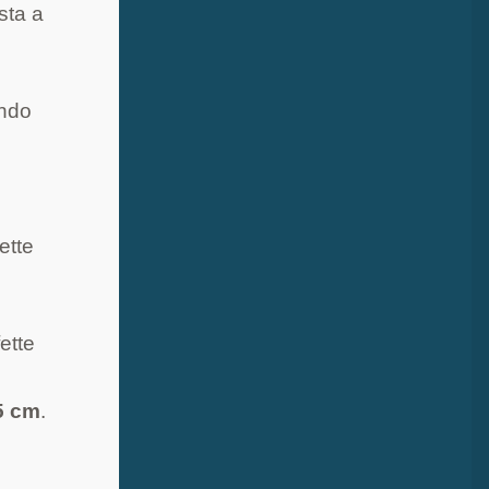
sta a
endo
ette
fette
5 cm
.