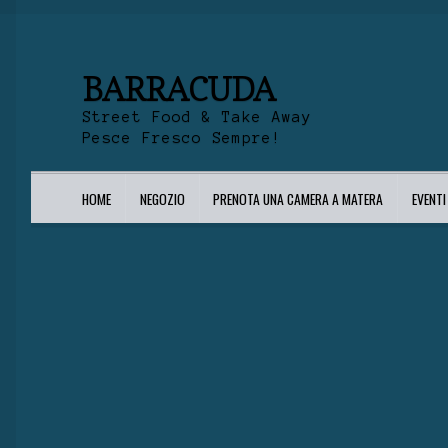
BARRACUDA
Street Food & Take Away
Pesce Fresco Sempre!
HOME
NEGOZIO
PRENOTA UNA CAMERA A MATERA
EVENT