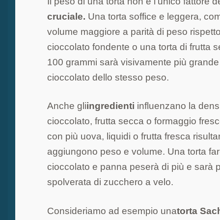
Il peso di una torta non è l'unico fattore 
cruciale.
Una torta soffice e leggera, c
volume maggiore a parità di peso rispetto
cioccolato fondente o una torta di frutta
100 grammi sarà visivamente più grande e 
cioccolato dello stesso peso.
Anche gli
ingredienti
influenzano la densi
cioccolato, frutta secca o formaggio fres
con più uova, liquidi o frutta fresca risult
aggiungono peso e volume. Una torta far
cioccolato e panna peserà di più e sarà 
spolverata di zucchero a velo.
Consideriamo ad esempio una
torta Sac