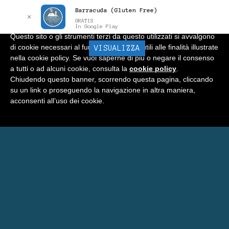
Barracuda (Gluten Free)
Informativa
x
✕
GRATIS
In Google Play
Questo sito o gli strumenti terzi da questo utilizzati si avvalgono
di cookie necessari al funzionamento ed utili alle finalità illustrate
BARRACUDA
VISUALIZZA
Menu
nella cookie policy. Se vuoi saperne di più o negare il consenso
a tutti o ad alcuni cookie, consulta la
cookie policy
.
Home
Chiudendo questo banner, scorrendo questa pagina, cliccando
su un link o proseguendo la navigazione in altra maniera,
Negozio
acconsenti all’uso dei cookie.
Carrello
Prenota Una Camera a Matera
Eventi Barracuda
Consigli
Blog