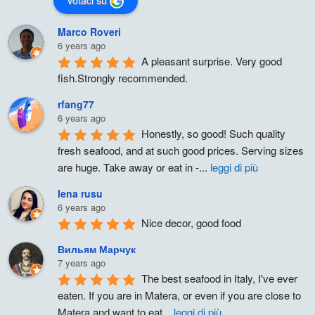
Marco Roveri
6 years ago
A pleasant surprise. Very good 
fish.Strongly recommended.
rfang77
6 years ago
Honestly, so good! Such quality 
fresh seafood, and at such good prices. Serving sizes 
are huge. Take away or eat in -
...
leggi di più
lena rusu
6 years ago
Nice decor, good food
Вильям Марчук
7 years ago
The best seafood in Italy, I've ever 
eaten. If you are in Matera, or even if you are close to 
Matera and want to eat
...
leggi di più