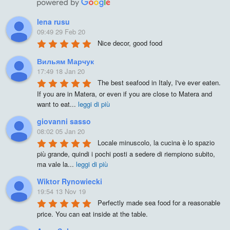
lena rusu
09:49 29 Feb 20
Nice decor, good food
Вильям Марчук
17:49 18 Jan 20
The best seafood in Italy, I've ever eaten. 
If you are in Matera, or even if you are close to Matera and 
want to eat
...
leggi di più
giovanni sasso
08:02 05 Jan 20
Locale minuscolo, la cucina è lo spazio 
più grande, quindi i pochi posti a sedere di riempiono subito, 
ma vale la
...
leggi di più
Wiktor Rynowiecki
19:54 13 Nov 19
Perfectly made sea food for a reasonable 
price. You can eat inside at the table.