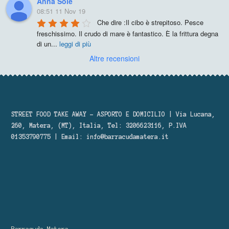
Anna Sole
08:51 11 Nov 19
Che dire :Il cibo è strepitoso. Pesce 
freschissimo. Il crudo di mare è fantastico. È la frittura degna 
di un
...
leggi di più
Altre recensioni
STREET FOOD TAKE AWAY – ASPORTO E DOMICILIO | Via Lucana,
260, Matera, (MT), Italia, Tel: 3206623116, P.IVA
01353790775 | Email:
info@barracudamatera.it