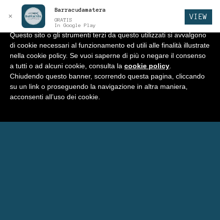
Barracudamatera
Informativa
x
✕
VIEW
GRATIS
In Google Play
Questo sito o gli strumenti terzi da questo utilizzati si avvalgono
di cookie necessari al funzionamento ed utili alle finalità illustrate
BARRACUDA
Vai
Vai
Menu
nella cookie policy. Se vuoi saperne di più o negare il consenso
alla
al
a tutti o ad alcuni cookie, consulta la
cookie policy
.
navigazione
contenuto
Home
Chiudendo questo banner, scorrendo questa pagina, cliccando
su un link o proseguendo la navigazione in altra maniera,
Negozio
acconsenti all’uso dei cookie.
Espandi
Programma Punti Fedeltà
il
menu
Menu’ Barracuda
child
Carrello
Eventi Barracuda
Consigli