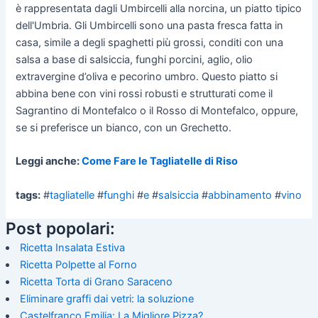
è rappresentata dagli Umbircelli alla norcina, un piatto tipico
dell'Umbria. Gli Umbircelli sono una pasta fresca fatta in
casa, simile a degli spaghetti più grossi, conditi con una
salsa a base di salsiccia, funghi porcini, aglio, olio
extravergine d’oliva e pecorino umbro. Questo piatto si
abbina bene con vini rossi robusti e strutturati come il
Sagrantino di Montefalco o il Rosso di Montefalco, oppure,
se si preferisce un bianco, con un Grechetto.
Leggi anche:
Come Fare le Tagliatelle di Riso
tags:
#
tagliatelle
#
funghi
#
e
#
salsiccia
#
abbinamento
#
vino
Post popolari:
Ricetta Insalata Estiva
Ricetta Polpette al Forno
Ricetta Torta di Grano Saraceno
Eliminare graffi dai vetri: la soluzione
Castelfranco Emilia: La Migliore Pizza?