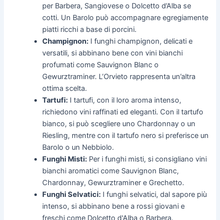
per Barbera, Sangiovese o Dolcetto d’Alba se
cotti. Un Barolo può accompagnare egregiamente
piatti ricchi a base di porcini.
Champignon:
I funghi champignon, delicati e
versatili, si abbinano bene con vini bianchi
profumati come Sauvignon Blanc o
Gewurztraminer. L’Orvieto rappresenta un’altra
ottima scelta.
Tartufi:
I tartufi, con il loro aroma intenso,
richiedono vini raffinati ed eleganti. Con il tartufo
bianco, si può scegliere uno Chardonnay o un
Riesling, mentre con il tartufo nero si preferisce un
Barolo o un Nebbiolo.
Funghi Misti:
Per i funghi misti, si consigliano vini
bianchi aromatici come Sauvignon Blanc,
Chardonnay, Gewurztraminer e Grechetto.
Funghi Selvatici:
I funghi selvatici, dal sapore più
intenso, si abbinano bene a rossi giovani e
freschi come Dolcetto d'Alba o Barbera.