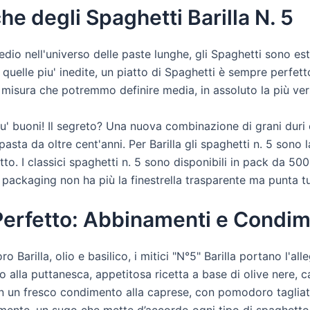
he degli Spaghetti Barilla N. 5
edio nell'universo delle paste lunghe, gli Spaghetti sono es
 a quelle piu' inedite, un piatto di Spaghetti è sempre perfet
na misura che potremmo definire media, in assoluto la più vers
u' buoni! Il segreto? Una nuova combinazione di grani duri ec
 pasta da oltre cent'anni. Per Barilla gli spaghetti n. 5 sono
tto. I classici spaghetti n. 5 sono disponibili in pack da 5
 packaging non ha più la finestrella trasparente ma punta t
 Perfetto: Abbinamenti e Condim
arilla, olio e basilico, i mitici "N°5" Barilla portano l'alle
o alla puttanesca, appetitosa ricetta a base di olive nere, 
 con un fresco condimento alla caprese, con pomodoro tagliat