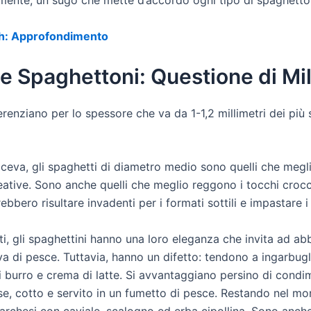
lmente, un sugo che mette d’accordo ogni tipo di spaghetto
ch: Approfondimento
e Spaghettoni: Questione di Mil
renziano per lo spessore che va da 1-1,2 millimetri dei più so
diceva, gli spaghetti di diametro medio sono quelli che megl
reative. Sono anche quelli che meglio reggono i tocchi crocc
bbero risultare invadenti per i formati sottili e impastare i 
cati, gli spaghettini hanno una loro eleganza che invita ad abb
va di pesce. Tuttavia, hanno un difetto: tendono a ingarbugl
i burro e crema di latte. Si avvantaggiano persino di condi
e, cotto e servito in un fumetto di pesce. Restando nel mon
 Marchesi con caviale, scalogno ed erba cipollina. Sono anch