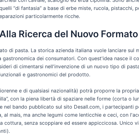
o quelli “di fantasia” a base di erbe miste, rucola, pistacchi
eparazioni particolarmente ricche.
: Alla Ricerca del Nuovo Formato
ato di pasta. La storica azienda italiana vuole lanciare sul
nza gastronomica dei consumatori. Con quest'idea nasce il c
sideri di cimentarsi nell'invenzione di un nuovo tipo di past
 funzionali e gastronomici del prodotto.
renne e di qualsiasi nazionalità) potrà proporre la propri
lla”, con la piena libertà di spaziare nelle forme (corta o lun
e nel bando pubblicato sul sito Desall.com, i partecipanti 
cesa, al mais, ma anche legumi come lenticchie e ceci, con l
 cottura, senza scoppiare ed essere appiccicosa. Unico vinc
nti).