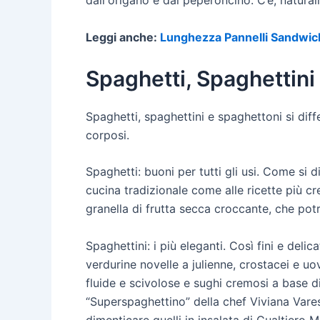
dall'origano e dal peperoncino. C’è, natura
Leggi anche:
Lunghezza Pannelli Sandwi
Spaghetti, Spaghettini 
Spaghetti, spaghettini e spaghettoni si diffe
corposi.
Spaghetti: buoni per tutti gli usi. Come si 
cucina tradizionale come alle ricette più c
granella di frutta secca croccante, che potre
Spaghettini: i più eleganti. Così fini e deli
verdurine novelle a julienne, crostacei e uo
fluide e scivolose e sughi cremosi a base d
“Superspaghettino” della chef Viviana Vares
dimenticare quelli in insalata di Gualtiero