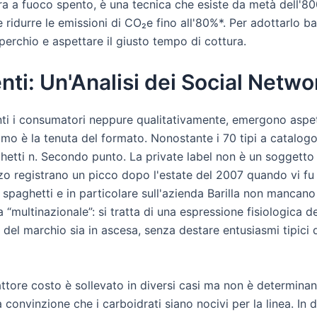
a a fuoco spento, è una tecnica che esiste da metà dell'80
ridurre le emissioni di CO₂e fino all'80%*. Per adottarlo ba
perchio e aspettare il giusto tempo di cottura.
ti: Un'Analisi dei Social Netwo
ti i consumatori neppure qualitativamente, emergono aspet
rimo è la tenuta del formato. Nonostante i 70 tipi a catalogo
paghetti n. Secondo punto. La private label non è un soggetto
ezzo registrano un picco dopo l'estate del 2007 quando vi f
i spaghetti e in particolare sull'azienda Barilla non mancan
“multinazionale”: si tratta di una espressione fisiologica de
à del marchio sia in ascesa, senza destare entusiasmi tipici 
fattore costo è sollevato in diversi casi ma non è determinan
la convinzione che i carboidrati siano nocivi per la linea. In