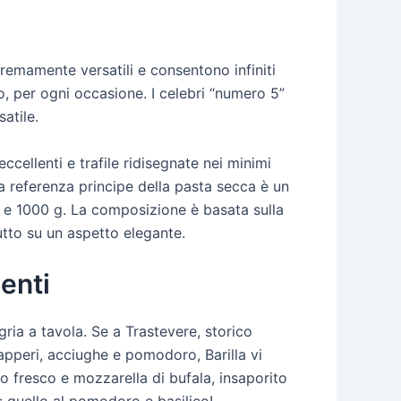
tremamente versatili e consentono infiniti
to, per ogni occasione. I celebri “numero 5”
atile.
cellenti e trafile ridisegnate nei minimi
 la referenza principe della pasta secca è un
00 e 1000 g. La composizione è basata sulla
utto su un aspetto elegante.
enti
gria a tavola. Se a Trastevere, storico
capperi, acciughe e pomodoro, Barilla vi
o fresco e mozzarella di bufala, insaporito