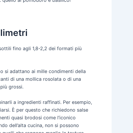
: quello al pomodoro e basilico!
limetri
ttili fino agli 1,8-2,2 dei formati più
io si adattano ai mille condimenti della
anti di una mollica rosolata o di una
più grossi.
inarli a ingredienti raffinati. Per esempio,
iarsi. È per questo che richiedono salse
menti quasi brodosi come l’iconico
do dell’alta cucina, non si possono
e quelli che reggono meglio la texture