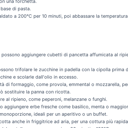
con una forchetta.
 base di pasta.
aldato a 200°C per 10 minuti, poi abbassare la temperatura 
i possono aggiungere cubetti di pancetta affumicata al ripie
ssono trifolare le zucchine in padella con la cipolla prima d
chine e scolarle dall'olio in eccesso.
età di formaggio, come provola, emmental o mozzarella, per
ò sostituire la panna con ricotta.
re al ripieno, come peperoni, melanzane o funghi.
o aggiungere erbe fresche come basilico, menta o maggiora
monoporzione, ideali per un aperitivo o un buffet.
otta anche in friggitrice ad aria, per una cottura più rapid