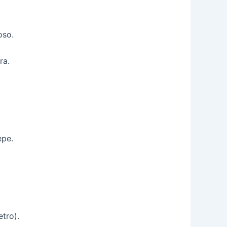
oso.
ra.
epe.
etro).