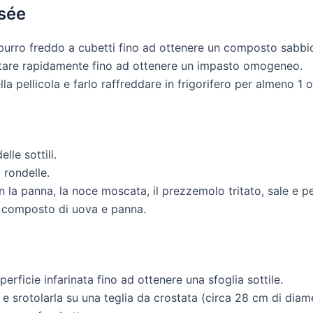
isée
e burro freddo a cubetti fino ad ottenere un composto sabbi
tare rapidamente fino ad ottenere un impasto omogeneo.
a pellicola e farlo raffreddare in frigorifero per almeno 1 o
elle sottili.
 rondelle.
n la panna, la noce moscata, il prezzemolo tritato, sale e p
l composto di uova e panna.
erficie infarinata fino ad ottenere una sfoglia sottile.
o e srotolarla su una teglia da crostata (circa 28 cm di diam