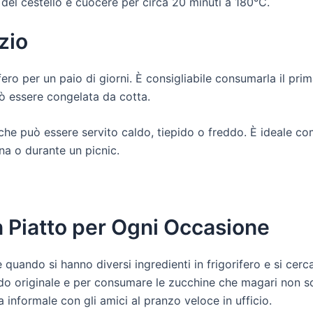
a del cestello e cuocere per circa 20 minuti a 180°C.
zio
fero per un paio di giorni. È consigliabile consumarla il pri
ò essere congelata da cotta.
 che può essere servito caldo, tiepido o freddo. È ideale c
na o durante un picnic.
 Piatto per Ogni Occasione
 quando si hanno diversi ingredienti in frigorifero e si cer
odo originale e per consumare le zucchine che magari non son
a informale con gli amici al pranzo veloce in ufficio.