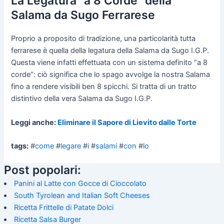
La Legatura "a 8 Corde" della
Salama da Sugo Ferrarese
Proprio a proposito di tradizione, una particolarità tutta
ferrarese è quella della legatura della Salama da Sugo I.G.P.
Questa viene infatti effettuata con un sistema definito “a 8
corde“: ciò significa che lo spago avvolge la nostra Salama
fino a rendere visibili ben 8 spicchi. Si tratta di un tratto
distintivo della vera Salama da Sugo I.G.P.
Leggi anche:
Eliminare il Sapore di Lievito dalle Torte
tags:
#
come
#
legare
#
i
#
salami
#
con
#
lo
Post popolari:
Panini al Latte con Gocce di Cioccolato
South Tyrolean and Italian Soft Cheeses
Ricetta Frittelle di Patate Dolci
Ricetta Salsa Burger