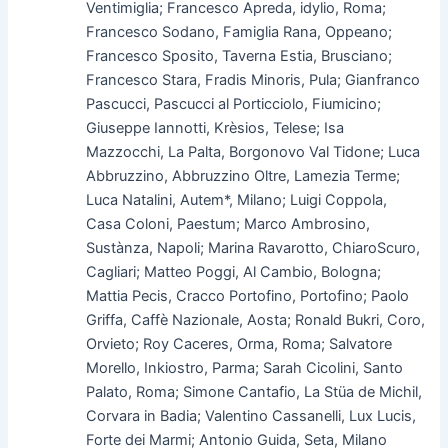
Ventimiglia; Francesco Apreda, idylio, Roma;
Francesco Sodano, Famiglia Rana, Oppeano;
Francesco Sposito, Taverna Estia, Brusciano;
Francesco Stara, Fradis Minoris, Pula; Gianfranco
Pascucci, Pascucci al Porticciolo, Fiumicino;
Giuseppe Iannotti, Krèsios, Telese; Isa
Mazzocchi, La Palta, Borgonovo Val Tidone; Luca
Abbruzzino, Abbruzzino Oltre, Lamezia Terme;
Luca Natalini, Autem*, Milano; Luigi Coppola,
Casa Coloni, Paestum; Marco Ambrosino,
Sustànza, Napoli; Marina Ravarotto, ChiaroScuro,
Cagliari; Matteo Poggi, Al Cambio, Bologna;
Mattia Pecis, Cracco Portofino, Portofino; Paolo
Griffa, Caffè Nazionale, Aosta; Ronald Bukri, Coro,
Orvieto; Roy Caceres, Orma, Roma; Salvatore
Morello, Inkiostro, Parma; Sarah Cicolini, Santo
Palato, Roma; Simone Cantafio, La Stüa de Michil,
Corvara in Badia; Valentino Cassanelli, Lux Lucis,
Forte dei Marmi; Antonio Guida, Seta, Milano