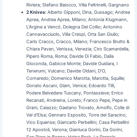
Riviera; Stefano Baiocco, Villa Feltrinelli, Gargnano
2 Knives:
Alberto Gipponi, Dina, Gussago; Andrea
Aprea, Andrea Aprea, Milano; Antonia Klugmann,
L'Argine a Vencó, Dolegna Del Collio; Antonino
Cannavacciuolo, Villa Crespi, Orta San Giulio;
Carlo Cracco, Cracco, Milano; Francesco Brutto &
Chiara Pavan, Venissa, Venezia; Ciro Scamardella,
Pipero Roma, Roma; Davide Di Fabio, Dalla
Gioconda, Gabicce Monte; Davide Guidara, I
Tenerumi, Vulcano; Davide Oldani, D'O,
Cornaredo; Domenico Marotta, Marotta, Squille;
Donato Ascani, Glam, Venice; Edoardo Tilli,
Podere Belvedere Tuscany, Pontassieve; Errico
Recanati, Andreina, Loreto; Franco Pepe, Pepe in
Grani, Caiazzo; Gaetano Trovato, Arnolfo, Colle di
Val d'Elsa; Gennaro Esposito, Torre del Saracino,
Vico Equense; Giancarlo Perbellini, Casa Perbellini
12 Apostoli, Verona; Gianluca Gorini, Da Gorini,