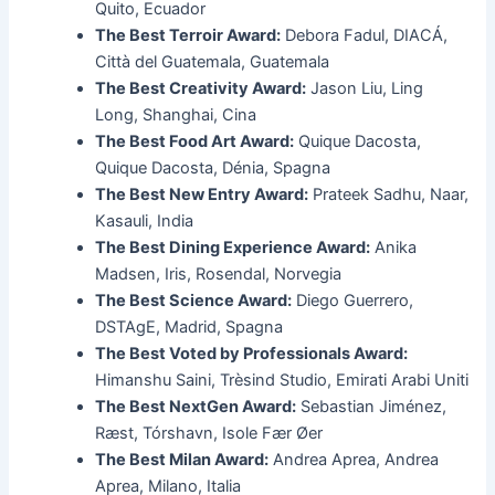
Quito, Ecuador
The Best Terroir Award:
Debora Fadul, DIACÁ,
Città del Guatemala, Guatemala
The Best Creativity Award:
Jason Liu, Ling
Long, Shanghai, Cina
The Best Food Art Award:
Quique Dacosta,
Quique Dacosta, Dénia, Spagna
The Best New Entry Award:
Prateek Sadhu, Naar,
Kasauli, India
The Best Dining Experience Award:
Anika
Madsen, Iris, Rosendal, Norvegia
The Best Science Award:
Diego Guerrero,
DSTAgE, Madrid, Spagna
The Best Voted by Professionals Award:
Himanshu Saini, Trèsind Studio, Emirati Arabi Uniti
The Best NextGen Award:
Sebastian Jiménez,
Ræst, Tórshavn, Isole Fær Øer
The Best Milan Award:
Andrea Aprea, Andrea
Aprea, Milano, Italia