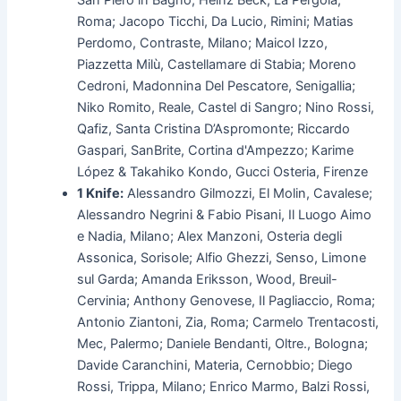
San Piero in Bagno; Heinz Beck, La Pergola,
Roma; Jacopo Ticchi, Da Lucio, Rimini; Matias
Perdomo, Contraste, Milano; Maicol Izzo,
Piazzetta Milù, Castellamare di Stabia; Moreno
Cedroni, Madonnina Del Pescatore, Senigallia;
Niko Romito, Reale, Castel di Sangro; Nino Rossi,
Qafiz, Santa Cristina D’Aspromonte; Riccardo
Gaspari, SanBrite, Cortina d'Ampezzo; Karime
López & Takahiko Kondo, Gucci Osteria, Firenze
1 Knife:
Alessandro Gilmozzi, El Molin, Cavalese;
Alessandro Negrini & Fabio Pisani, Il Luogo Aimo
e Nadia, Milano; Alex Manzoni, Osteria degli
Assonica, Sorisole; Alfio Ghezzi, Senso, Limone
sul Garda; Amanda Eriksson, Wood, Breuil-
Cervinia; Anthony Genovese, Il Pagliaccio, Roma;
Antonio Ziantoni, Zia, Roma; Carmelo Trentacosti,
Mec, Palermo; Daniele Bendanti, Oltre., Bologna;
Davide Caranchini, Materia, Cernobbio; Diego
Rossi, Trippa, Milano; Enrico Marmo, Balzi Rossi,